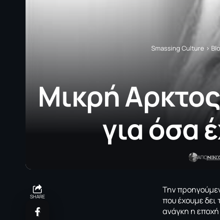
Smassing Culture
>
Bl
Μικρή Αρκτος:
για όσα 
NΙΚΟ
ΑΠΟ
Την προηγούμεν
SHARE
που έχουμε δει 
ανάγκη η εποχή