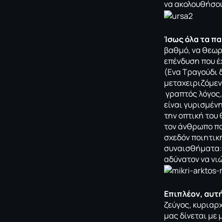
να ακολουθήσου
Ίσως όλα τα π
βαθμό, να θεωρή
επένδυση που έ
(Ενα Τραγούδι 
μεταχειριζόμεν
γραπτός λόγος, 
είναι γυρισμένη
την οπτική του
τον άνθρωπο πο
σχεδόν ποιητικ
συναισθήματα: 
αδύνατον να νι
Επιπλέον, αυτή
ζεύγος, κυριαρ
μας δίνεται με 