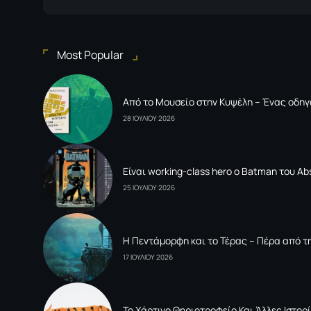
Most Popular
Από το Μουσείο στην Κυψέλη – Ένας οδηγ
28 ΙΟΥΛΙΟΥ 2026
Είναι working-class hero ο Batman του Ab
25 ΙΟΥΛΙΟΥ 2026
Η Πεντάμορφη και το Τέρας – Πέρα από τη
17 ΙΟΥΛΙΟΥ 2026
To Xάρτινο Θηριοτροφείο Και Άλλες Ιστορί