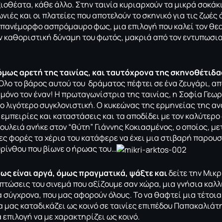
ξιοθέατα, κάθε άλλο. Στην ταινία κυριαρχούν τα μικρά σοκάκ
ωνιές και οι πλατείες που αποτελούν το σκηνικό για τις ζωές 
 πανέμορφο ασπρόμαυρο φως, μια επιλογή που καλεί τον θεα
ν καθοριστική δύναμη του φωτός, μακριά από τον εντυπωσ
όμως αρετή της ταινίας, και ταυτόχρονα της σκηνοθέτιδα
Όλο το βάρος αυτού του δράματος πέφτει σε ένα ζευγάρι, απ
 μόνο τον έναν! Η πρωταγωνίστρια της ταινίας, η Σοφία Γε
το λιγότερο συγκλονιστική. Ο κυκεώνας της ερμηνείας της α
εμπειρίες και καταστάσεις και τα αποδίδει με τον καλύτερο 
ουλειά ανήκε στον “θύτη” Γιάννης Κοκιασμένος, ο οποίος, μ
ες φορές τα χέρια του κατάφερε να έχει μια στιβαρή παρουσ
ρίνθου που βίωνε ο ήρωας του…
ως είναι αργά, όμως πραγματικά, ψάξτε και
δείτε την Μικρ
πτώσεις του σινεμά που αξίζουμε σαν χώρα, μια γνήσια καλ
 σύγχρονα, που μας αφορούν όλους. Το να θαφτεί μια τέτοια 
α μας καταδικάζει ως κοινό σε ταινίες επιπέδου Παπακαλιάτ
 επιλογή να με χαρακτηρίζει ως κοινό.