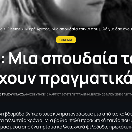
og
>
Cinema
>
Μικρή Αρκτος: Μια σπουδαία ταινία που μιλά για όσα έχο
CINEMA
 Μια σπουδαία τ
έχουν πραγματικ
Σ ΓΙΑΚΟΥΜΕΛΟΣ
ΔΗΜΟΣΙΕΥΤΗΚΕ 16 ΜΑΡΤΙΟΥ 2016
ΤΕΛΕΥΤΑΙΑ ΕΝΗΜΕΡΩΣΗ 26 ΜΑΪΟΥ 2017
6 ΛΕΠΤ
η βδομάδα βγήκε στους κινηματογράφους μια από τις καλύτε
τα τελευταία χρόνια. Μια βαθιά, πολύ προσωπική ταινία που μ
 μας μέσα από ένα πρίσμα καλλιτεχνικά φιλόδοξο, πρωτότυπο