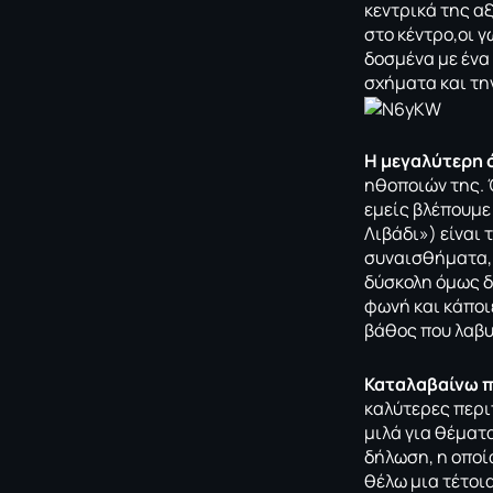
κεντρικά της α
στο κέντρο,οι γ
δοσμένα με ένα
σχήματα και τη
Η μεγαλύτερη 
ηθοποιών της. 
εμείς βλέπουμε
Λιβάδι») είναι 
συναισθήματα, 
δύσκολη όμως δ
φωνή και κάποι
βάθος που λαβυ
Καταλαβαίνω π
καλύτερες περι
μιλά για θέματα
δήλωση, η οποί
θέλω μια τέτοια