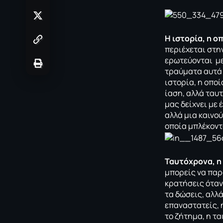
H ιστορία, η ο
περιέχεται στη
ερωτεύονται με
τραύματα αυτά 
ιστορία, η οποί
ίαση, αλλά ταυ
μας δείχνει με
αλλά μια καινού
οποία μπλέκοντ
Ταυτόχρονα, η 
μπορείς να παρ
κρατήσεις όταν
τα δώσεις, αλλά
επαναστατείς, ή
το ζήτημα, η τ