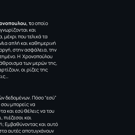
ρονοπουλου, τ
ο οποίο
 γνωρίζονται και
, μέχρι που τελικά τα
 Μια απλή και καθημερινή
τοργή, στην ασφάλεια, την
ωστημένο. Η Χρονοπούλου
ο άθροισμα των μερών της,
ρτίζουν, οι ρίζες της
εις…
ν δεδομένων. Πόσο “εσύ”
 σου μπορείς να
α και εσύ θέλεις να του
, πιέζεσαι και
γή; Εμβαθύνοντας και αυτό
ιστα αυτές αποτυγχάνουν