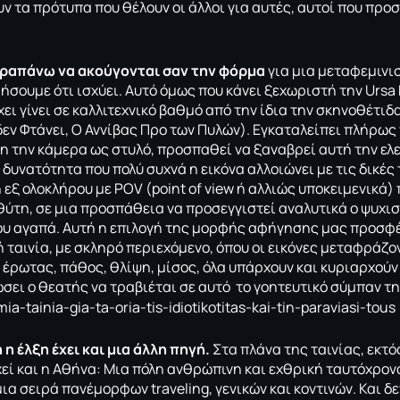
ν τα πρότυπα που θέλουν οι άλλοι για αυτές, αυτοί που προ
αραπάνω να ακούγονται σαν την φόρμα
για μια μεταφεμινισ
σουμε ότι ισχύει. Αυτό όμως που κάνει ξεχωριστή την Ursa 
χει γίνει σε καλλιτεχνικό βαθμό από την ίδια την σκηνοθέτι
δεν Φτάνει, Ο Αννίβας Προ των Πυλών). Εγκαταλείπει πλήρως
η την κάμερα ως στυλό, προσπαθεί να ξαναβρεί αυτή την ελ
δυνατότητα που πολύ συχνά η εικόνα αλλοιώνει με τις δικές 
 εξ ολοκλήρου με POV (point of view ή αλλιώς υποκειμενικά)
 θύτη, σε μια προσπάθεια να προσεγγιστεί αναλυτικά ο ψυχι
υ αγαπά. Αυτή η επιλογή της μορφής αφήγησης μας προσφέρ
ή ταινία, με σκληρό περιεχόμενο, όπου οι εικόνες μεταφράζο
έρωτας, πάθος, θλίψη, μίσος, όλα υπάρχουν και κυριαρχούν 
ώσει ο θεατής να τραβιέται σε αυτό το γοητευτικό σύμπαν τ
 η έλξη έχει και μια άλλη πηγή.
Στα πλάνα της ταινίας, εκτ
χεί και η Αθήνα: Μια πόλη ανθρώπινη και εχθρική ταυτόχρο
μια σειρά πανέμορφων traveling, γενικών και κοντινών. Και 