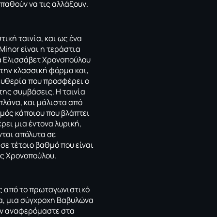
σπαθούν να τις αλλάξουν.
τική ταινία, και ως ένα
Minor είναι η τεράστια
δα Ελισσάβετ Χρονοπούλου
 την κλασσική φόρμα και,
ευθερία που προσφέρει ο
της συμβάσεις. Η ταινία
 πλάνα, και μάλιστα από
σμός κάποιου που βλάπτει
ει μια έντονα λυρική,
νται απόλυτα σε
σε τέτοιο βαθμό που είναι
ης Χρονοπούλου.
ός από το πρωταγωνιστικό
να, μια σύγχροχη Βαβυλώνα
δεν αναφερόμαστε στα