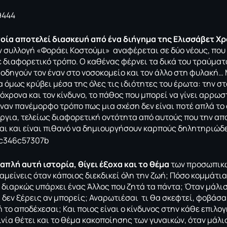
ποία αποτελεί διασκευή από ένα διήγημα της Ελισσάβετ Χ
ν συλλογή «Φοράει Κοστούμι»
αναφέρεται σε δύο νέους, που
 διαφορετικό τρόπο. Ο καθένας φέρνει τα δικά του τραύματα
οδηγούν τον έναν στο νοσοκομείο και τον άλλο στη φυλακή…
α όμως κρύβει μέσα της όλες τις ιδιότητες του έρωτα: την σ
τόχρονα και τον κίνδυνο, το πάθος που μπορεί να γίνει αρρ
 έναν πανέμορφο τρόπο πως μια σχέση δεν είναι ποτέ απλά τ
ργια, τελείως διαφορετική οντότητα από αυτούς που την απα
αι και είναι πιθανό να δημιουργήσουν καρπούς δηλητηριώδ
απλή αυτή ιστορία, θίγει έξοχα και το θέμα
των προσωπικώ
αμείνεις όταν κάποιος διεκδικεί όλη την ζωή; Πόσο κομμάτια
 διαρκώς υπάρχει ένας Άλλος που ζητά τα πάντα; Όταν μάλιστ
 δεν ξέρεις αν μπορείς; Αναρωτιέσαι τι θα σκεφτεί, φοβάσαι
 το αποδέχεσαι; Και ποιος είναι ο κίνδυνος στην κάθε επιλο
αινία θέτει και το θέμα κακοποίησης των γυναικών, όταν μάλ