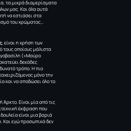
ια, τα μικρά διαμερίσματα
όλων μας. Και όλα αυτά
τή να εστιάσει στα
ιασμό του χρώματος…
ς
, είναι η χρήση των
ό τους οποίους μάλιστα
ωργοβασίλη («Μαύρο
νακατεύει δεκάδες
δυνατό τρόπο. Η πιο
εταχειριζόμενος μόνο την
ία και να αποδώσει όλο το
ή Άρκτο. Είναι μία από τις
λιτεχνική έκφραση που
δουλεία είναι μια βαριά
η. Και εγώ προσωπικά δεν