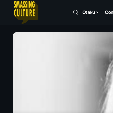
Otaku
Co