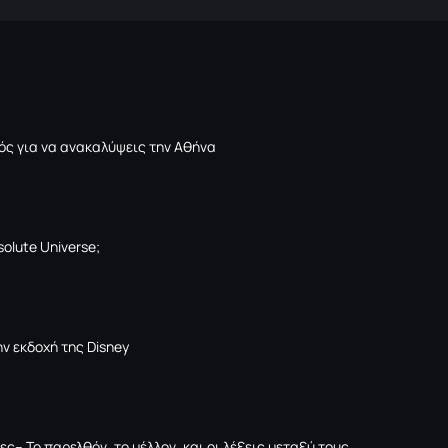
ός για να ανακαλύψεις την Αθήνα
solute Universe;
ν εκδοχή της Disney
ες– Το παρελθόν, το μέλλον, και οι λέξεις μεταξύ τους