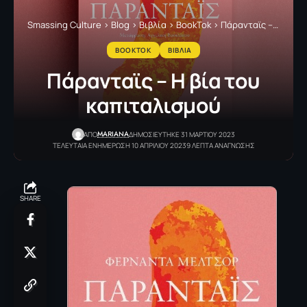
Smassing Culture
>
Blog
>
Βιβλία
>
BookTok
>
Πάρανταϊς – Η βία του καπιταλισμού
BOOKTOK
ΒΙΒΛΙΑ
Πάρανταϊς – Η βία του
καπιταλισμού
MARIANA
ΑΠΟ
ΔΗΜΟΣΙΕΥΤΗΚΕ 31 ΜΑΡΤΙΟΥ 2023
ΤΕΛΕΥΤΑΙΑ ΕΝΗΜΕΡΩΣΗ 10 ΑΠΡΙΛΙΟΥ 2023
9 ΛΕΠΤΑ ΑΝΑΓΝΩΣΗΣ
SHARE