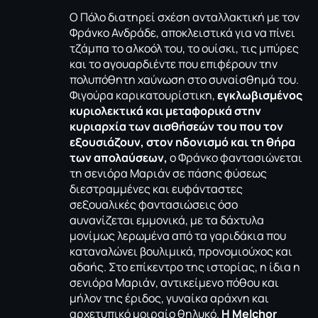
Ο Πόλο διατηρεί σχέση ανταλλακτική με τον
Φράνκο Ανδράδε, αποκλειστικά για να πίνει
τζάμπα το αλκοόλ του, το ουίσκι, τις μπύρες
και το αγουαρδιέντε που επιφέρουν την
πολυπόθητη χαύνωση στο συναίσθημά του.
Φιγούρα καρικατουρίστικη,
εγκλωβισμένος
κυριολεκτικά και μεταφορικά στην
κυριαρχία των αισθήσεών του που τον
εξουσιάζουν, στον ηδονισμό και τη θήρα
των απολαύσεων,
ο Φράνκο φαντασιώνεται
τη σενιόρα Μαριάν σε πάσης φύσεως
διεστραμμένες και ευφάνταστες
σεξουαλικές φαντασιώσεις όσο
αυνανίζεται εμμονικά, με τα δάχτυλα
μονίμως λερωμένα από τα γαριδάκια που
καταναλώνει βουλιμικά, προνομιούχος και
αδαής. Στο επίκεντρο της ιστορίας, η ίδια η
σενιόρα Μαριάν, αντικείμενο πόθου και
μήλον της έριδος, γυναίκα αράχνη και
αρχετυπικό μοιραίο θηλυκό.
Η
Melchor