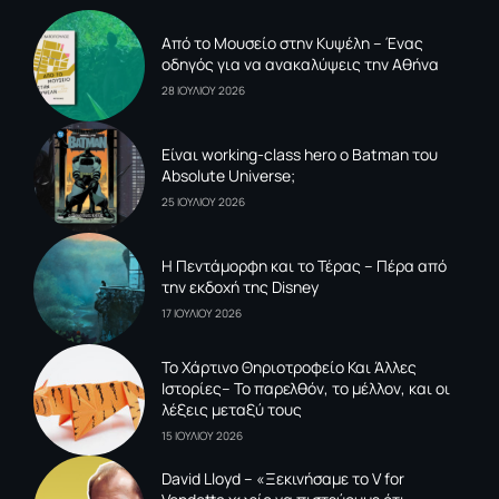
Από το Μουσείο στην Κυψέλη – Ένας
οδηγός για να ανακαλύψεις την Αθήνα
28 ΙΟΥΛΙΟΥ 2026
Είναι working-class hero ο Batman του
Absolute Universe;
25 ΙΟΥΛΙΟΥ 2026
Η Πεντάμορφη και το Τέρας – Πέρα από
την εκδοχή της Disney
17 ΙΟΥΛΙΟΥ 2026
To Xάρτινο Θηριοτροφείο Και Άλλες
Ιστορίες– Το παρελθόν, το μέλλον, και οι
λέξεις μεταξύ τους
15 ΙΟΥΛΙΟΥ 2026
David Lloyd – «Ξεκινήσαμε το V for