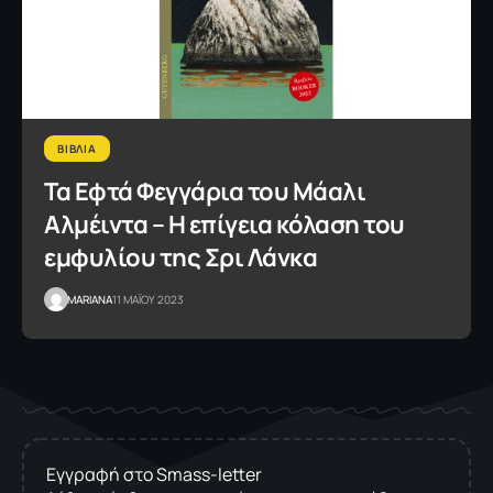
ΒΙΒΛΙΑ
Τα Εφτά Φεγγάρια του Μάαλι
Αλμέιντα – Η επίγεια κόλαση του
εμφυλίου της Σρι Λάνκα
MARIANA
11 ΜΑΪΟΥ 2023
Εγγραφή στο Smass-letter