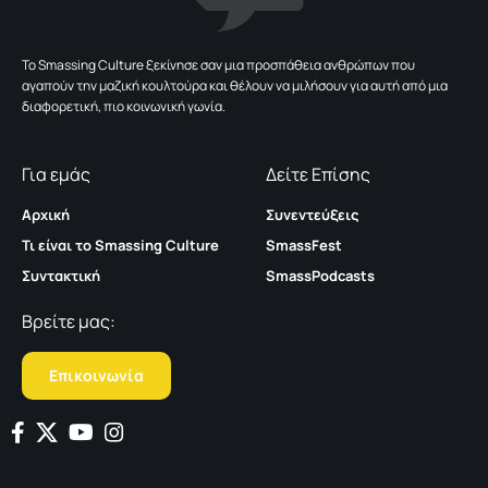
To Smassing Culture ξεκίνησε σαν μια προσπάθεια ανθρώπων που
αγαπούν την μαζική κουλτούρα και θέλουν να μιλήσουν για αυτή από μια
διαφορετική, πιο κοινωνική γωνία.
Για εμάς
Δείτε Επίσης
Αρχική
Συνεντεύξεις
Τι είναι το Smassing Culture
SmassFest
Συντακτική
SmassPodcasts
Βρείτε μας:
Επικοινωνία