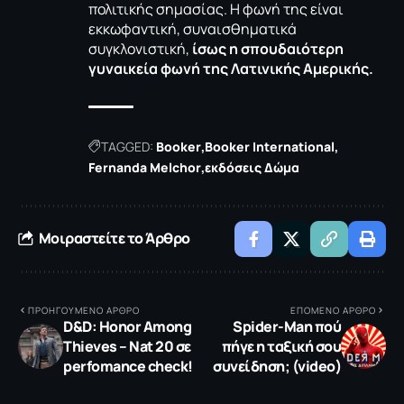
πολιτικής σημασίας. Η φωνή της είναι
εκκωφαντική, συναισθηματικά
συγκλονιστική,
ίσως η σπουδαιότερη
γυναικεία φωνή της Λατινικής Αμερικής.
TAGGED:
Booker
Booker International
Fernanda Melchor
εκδόσεις Δώμα
Μοιραστείτε το Άρθρο
ΠΡΟΗΓΟΥΜΕΝΟ ΑΡΘΡΟ
ΕΠΟΜΕΝΟ ΑΡΘΡΟ
D&D: Ηonor Among
Spider-Man πού
Thieves – Nat 20 σε
πήγε η ταξική σου
perfomance check!
συνείδηση; (video)