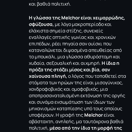
και βαθιά πολιτική.
Η γλώσσα της
Melchor
είναι χειμαρρώδης,
σφύζουσα,
με λόγο μακροπερίοδο και
ελάχιστα σημεία στίξης, συνεχείς
εναλλαγές οπτικής γωνίας και χρονικών
επιπέδων, ρέει πηγαία σαν ουίσκι που
καταναλώνεται διψασμένα απευθείας από
το μπουκάλι, μια γλώσσα αθυρόστομη και
χυδαία, σεξουαλική και αιχμηρή.
Η ίδια η
πρόζα της στάζει μίσος και βία, σαν
χαίνουσα πληγή,
ο λόγος που τοποθετεί στα
στόματα των ηρώων της είναι μισογύνικος,
χονδροφοβικός και ομοφοβικός, μια
αποπροσανατολισμένη εκτόνωση της οργής
και συνάμα ενσωμάτωση των ίδιων των
μηχανισμών καταπίεσης υπό τους οποίους
υποφέρουν. Η γραφή της
Melchor
είναι
αβάσταχτη, ανηλεής, μα ταυτόχρονα βαθιά
πολιτική,
μέσα από την ίδια τη μορφή της