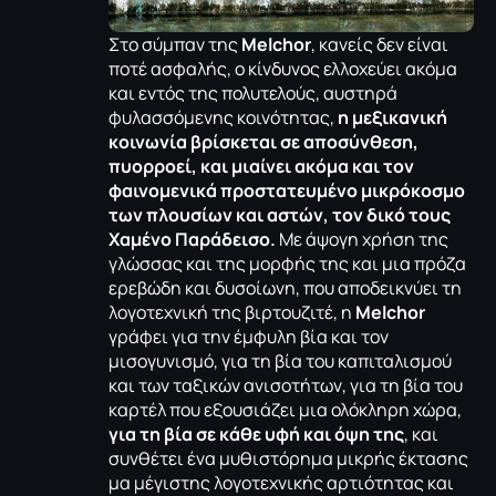
Στο σύμπαν της
Melchor
, κανείς δεν είναι
ποτέ ασφαλής, ο κίνδυνος ελλοχεύει ακόμα
και εντός της πολυτελούς, αυστηρά
φυλασσόμενης κοινότητας,
η μεξικανική
κοινωνία βρίσκεται σε αποσύνθεση,
πυορροεί, και μιαίνει ακόμα και τον
φαινομενικά προστατευμένο μικρόκοσμο
των πλουσίων και αστών, τον δικό τους
Χαμένο Παράδεισο.
Με άψογη χρήση της
γλώσσας και της μορφής της και μια πρόζα
ερεβώδη και δυσοίωνη, που αποδεικνύει τη
λογοτεχνική της βιρτουζιτέ, η
Melchor
γράφει για την έμφυλη βία και τον
μισογυνισμό, για τη βία του καπιταλισμού
και των ταξικών ανισοτήτων, για τη βία του
καρτέλ που εξουσιάζει μια ολόκληρη χώρα,
για τη βία σε κάθε υφή και όψη της
, και
συνθέτει ένα μυθιστόρημα μικρής έκτασης
μα μέγιστης λογοτεχνικής αρτιότητας και