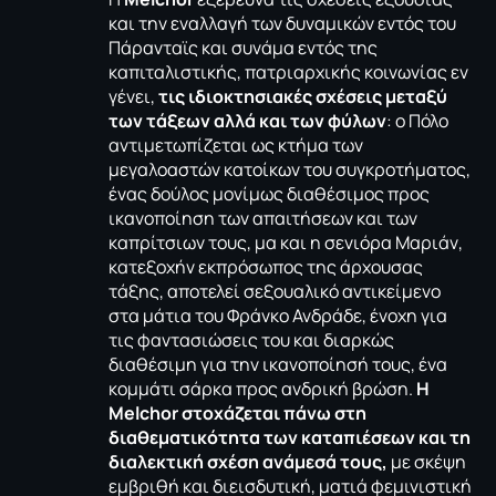
και την εναλλαγή των δυναμικών εντός του
Πάρανταϊς και συνάμα εντός της
καπιταλιστικής, πατριαρχικής κοινωνίας εν
γένει,
τις ιδιοκτησιακές σχέσεις μεταξύ
των τάξεων αλλά και των φύλων
: ο Πόλο
αντιμετωπίζεται ως κτήμα των
μεγαλοαστών κατοίκων του συγκροτήματος,
ένας δούλος μονίμως διαθέσιμος προς
ικανοποίηση των απαιτήσεων και των
καπρίτσιων τους, μα και η σενιόρα Μαριάν,
κατεξοχήν εκπρόσωπος της άρχουσας
τάξης, αποτελεί σεξουαλικό αντικείμενο
στα μάτια του Φράνκο Ανδράδε, ένοχη για
τις φαντασιώσεις του και διαρκώς
διαθέσιμη για την ικανοποίησή τους, ένα
κομμάτι σάρκα προς ανδρική βρώση.
Η
Melchor
στοχάζεται πάνω στη
διαθεματικότητα των καταπιέσεων και τη
διαλεκτική σχέση ανάμεσά τους,
με σκέψη
εμβριθή και διεισδυτική, ματιά φεμινιστική