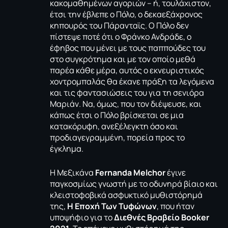
κακομαθημένων αγοριών – ή, τουλάχιστον,
έτσι την έβλεπε ο Πόλο, ο δεκαεξάχρονος
κηπουρός του Πάρανταϊς. Ο Πόλο δεν
πίστεψε ποτέ ότι ο Φράνκο Ανδράδε, ο
έφηβος που μένει με τους παππούδες του
στο συγκρότημα και με τον οποίο μεθά
παρέα κάθε μέρα, αυτός ο εκνευριστικός
χοντρομπαλάς θα έκανε πράξη τα λεγόμενα
και τις φαντασιώσεις του για τη σενιόρα
Μαριάν. Να, όμως, που τον διέψευσε, και
κάπως έτσι ο Πόλο βρίσκεται σε μια
κατακόρυφη, ανεξέλεγκτη όσο και
προδιαγεγραμμένη, πορεία προς το
έγκλημα.
Η Μεξικάνα
Fernanda
Melchor
έγινε
παγκοσμίως γνωστή με το οδυνηρά βίαιο και
κλειστοφοβικά ασφυκτικό μυθιστόρημά
της,
Η Εποχή Των Τυφώνων
, που ήταν
υποψήφιο για το
Διεθνές Βραβείο
Booker