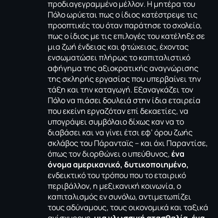
προδιαγεγραμμένο μέλλον. Η μητέρα του
Πόλο ωρύεται πως ο ίδιος κατέστρεψε τις
προοπτικές του όταν παράτησε το σχολείο,
πως ο ίδιος με τις επιλογές του κατέληξε σε
μια ζωή ένδειας και φτώχειας, έχοντας
ενσωματώσει πλήρως το καπιταλιστικό
αφήγημα της αξιοκρατικής αναγνώρισης
της σκληρής εργασίας που υπερβαίνει την
τάξη και την καταγωγή. Εξαναγκάζει τον
Πόλο να πιάσει δουλειά στην ίδια εταιρεία
που εκείνη εργαζόταν επί δεκαετίες, να
υπογράψει συμβόλαιο δίχως καν να το
διαβάσει και να γίνει έτσι εφ’ όρου ζωής
σκλάβος του Πάρανταϊς – και όχι Παραντίσε,
όπως τον διορθώνει ο υπεύθυνος,
ένα
όνομα αμερικανικό, δυτικοποιημένο,
ενδεικτικό του τρόπου που το εταιρικό
περιβάλλον, η μεξικανική κοινωνία, ο
καπιταλισμός εν συνόλω, αντιμετωπίζει
τους αδύναμους, τους οικονομικά και ταξικά