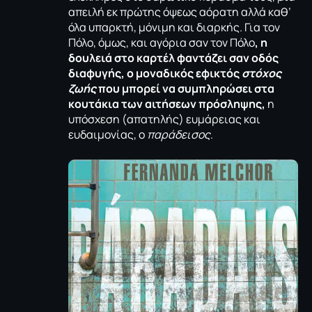
απειλή εκ πρώτης όψεως αόρατη αλλά καθ’
όλα υπαρκτή, μόνιμη και διαρκής. Για τον
Πόλο, όμως, και αγόρια σαν τον Πόλο
, η
δουλειά στο καρτέλ φαντάζει σαν οδός
διαφυγής, ο μοναδικός εφικτός
στόχος
ζωής
που μπορεί να συμπληρώσει στα
κουτάκια των αιτήσεων πρόσληψης,
η
υπόσχεση (απατηλής) ευμάρειας και
ευδαιμονίας, ο
παράδεισος
.