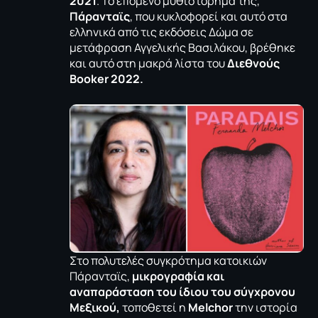
2021
. Το επόμενο μυθιστόρημά της,
Πάρανταϊς
, που κυκλοφορεί και αυτό στα
ελληνικά από τις εκδόσεις Δώμα σε
μετάφραση Αγγελικής Βασιλάκου, βρέθηκε
και αυτό στη μακρά λίστα του
Διεθνούς
Booker
2022.
Στο πολυτελές συγκρότημα κατοικιών
Πάρανταϊς,
μικρογραφία και
αναπαράσταση του ίδιου του σύγχρονου
Μεξικού,
τοποθετεί η
Melchor
την ιστορία