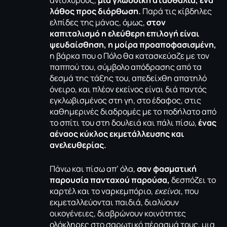
ανίσχυρους,
μια γλωσσική ατασθαλία, ένα
λάθος προς διόρθωση.
Παρά τις κίβδηλες
ελπίδες της μάνας, όμως,
στον
καπιταλισμό η ελεύθερη επιλογή είναι
ψευδαίσθηση, η μοίρα προαποφασισμένη,
η βάρκα που ο Πόλο θα κατασκεύαζε με τον
παππού του, σύμβολο απόδρασης από τα
δεσμά της τάξης του, απεδείχθη απατηλό
όνειρο, και πλέον εκείνος είναι διά παντός
εγκλωβισμένος στη γη, στο έδαφος, στις
καθημερινές διαδρομές με το ποδήλατο από
το σπίτι του στη δουλειά και πάλι πίσω,
ένας
αέναος κύκλος εκμετάλλευσης και
ανελευθερίας.
Πάνω και πίσω απ’ όλα,
σαν φασματική
παρουσία πανταχού παρούσα,
δεσπόζει το
καρτέλ και το ναρκεμπόριο,
εκείνοι
, που
εκμεταλλεύονται παιδιά, διαλύουν
οικογένειες, διαβρώνουν κοινότητες
ολόκληρες στο σαρωτικό πέρασμά τους, μια