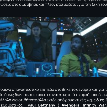
πώσεις στο άψε σβήσε και πλέον ετοιμάζεται για την δική του
νόμενα απογοητευτικό επίπεδο στάθηκε το σενάριο και για 
οία όμως δεν είχε και τόσες ικανότητες από τη αρχή, αποδει
άλληλη για οτιδήποτε άλλο εκτός από ρομαντικές κωμωδίες. Ε
 εξαιρετικός
Paul Bettnany
(
Avengers: Ιnfinity War