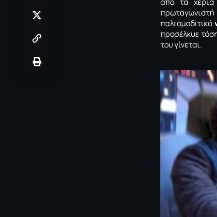
από τα χέρι
πρωταγωνιστ
παλιομοδίτικό
προσέλκυε τόση
του γίνεται.