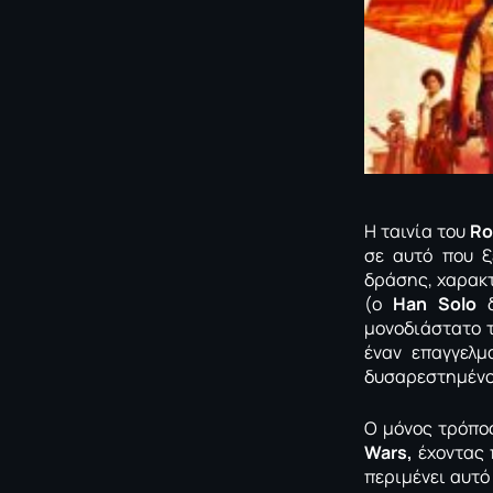
Η ταινία του
Ro
σε αυτό που ξ
δράσης, χαρακτ
(ο
Han Solo
δ
μονοδιάστατο 
έναν επαγγελμ
δυσαρεστημένος
Ο μόνος τρόπος
Wars,
έχοντας 
περιμένει αυτό