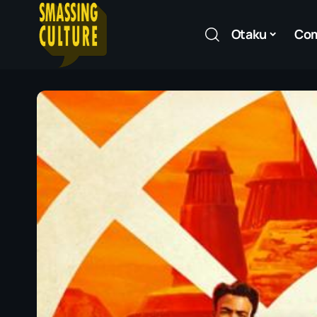
Otaku
Co