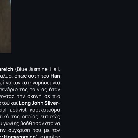
nreich
(Blue Jasmine, Hail,
νδαλμα, όπως αυτή του
Han
εί να τον κατηγορήσει για
σενάριο της ταινίας ήταν
νοντας την σκηνή σε πιο
ατού και
Long John Silver
-
al activist καρικατούρα
πτική της οποίας ευτυχώς
ου γωνίες βοήθησαν στο να
την σύγκριση του με τον
n: Homecoming
), ο οποίος