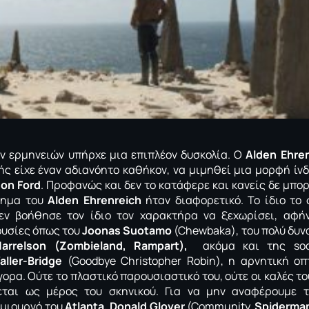
ν ερμηνειών υπήρχε μια επιπλέον δυσκολία. Ο
Alden Ehre
ής είχε έναν αδιανόητο καθήκον, να μιμηθεί μια μορφή ί
son Ford
. Προφανώς και δεν το κατάφερε και κανείς δε μπορ
λημα του
Alden Ehrenreich
ήταν διαφορετικό. Το ίδιο το 
εν βοήθησε τον ίδιο τον χαρακτήρα να ξεχωρίσει, αφή
ουσίες όπως του
Joonas Suotamo
(Chewbaka), του πολύ δυν
arrelson (
Zombieland
,
Rampart
),
ακόμα και της soci
ller-Bridge
(Goodbye Christopher Robin), η αρνητική ο
γορα. Ούτε το πλαστικό παρουσιαστικό του, ούτε οι καλές τ
εται ως μέρος του σκηνικού. Για να μην αναφέρουμε 
ημιουργό του
Atlanta, Donald Glover
(Community,
Spiderma