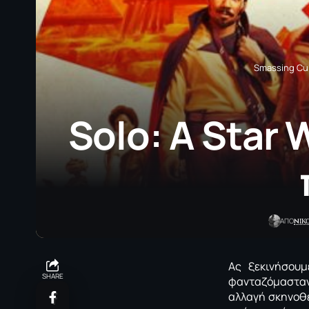
Smassing Cu
Solo: Α Star 
NΙΚ
ΑΠΟ
Ας ξεκινήσου
SHARE
φανταζόμασταν 
αλλαγή σκηνοθ