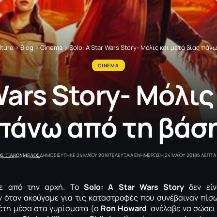
lture
>
Blog
>
Cinema
>
Solo: Α Star Wars Story- Mόλις και μετά βίας πάν
CINEMA
Wars Story- Mόλις
πάνω από τη βάσ
ΟΣ ΓΙΑΚΟΥΜΕΛΟΣ
ΔΗΜΟΣΙΕΥΤΗΚΕ 24 ΜΑΪΟΥ 2018
ΤΕΛΕΥΤΑΙΑ ΕΝΗΜΕΡΩΣΗ 24 ΜΑΪΟΥ 2018
5 ΛΕΠΤ
με από την αρχή. Το
Solo: Α Star Wars Story
δεν είν
όταν ακούγαμε για τις καταστροφές που συνέβαιναν πίσω
έτη μέσα στα γυρίσματα (o
Ron Howard
ανέλαβε να σώσει 