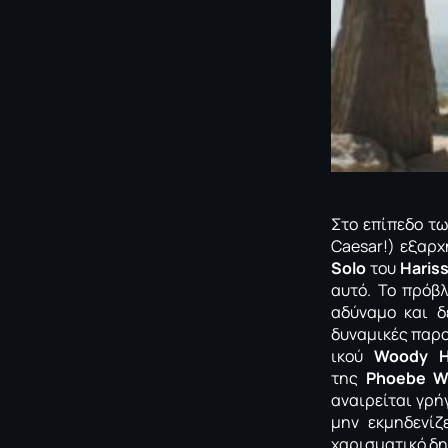
Στο επίπεδο τω
Caesar!) εξαρχ
Solo
του
Haris
αυτό. Το πρόβ
αδύναμο και δ
δυναμικές παρ
ικού
Woody H
της
Phoebe Wa
αναιρείται γρή
μην εκμηδενίζ
χαρισματικό δ