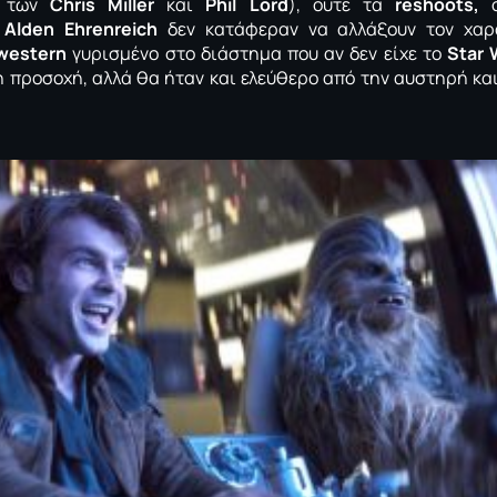
α των
Chris Miller
και
Phil Lord
), ούτε τα
reshoots,
ο
ή
Alden Ehrenreich
δεν κατάφεραν να αλλάξουν τον χαρ
western
γυρισμένο στο διάστημα που αν δεν είχε το
Star 
 προσοχή, αλλά θα ήταν και ελεύθερο από την αυστηρή και