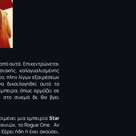
α από αυτά. Επικεντρώνεται
σιακής, καλογυαλισμένης
ο, πλην λίγων εξαιρέσεων
να δικαιλογηθεί αυτό το
έμπειρα, όπως αρμόζει σε
o
στο σινεμά δε θα βγει
ριμένει μια εμπειρία
Star
αινιών, το
Rogue One.
Aν
ξέρει ήδη ή έχει ακούσει,