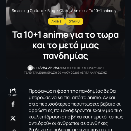
Smassing Culture
>
Blog
>
Otaku
>
Anime
>
Τα 10+1 anime για τo τωρα και το μετά μιας πανδημίας
ANIME
OTAKU
Τα 10+1 anime για τo τωρα
και το μετά μιας
πανδημίας
JAMAL ANIMAS
ΑΠΟ
ΔΗΜΟΣΙΕΥΤΗΚΕ 7 ΑΠΡΙΛΙΟΥ 2020
ΤΕΛΕΥΤΑΙΑ ΕΝΗΜΕΡΩΣΗ 20 ΜΑΪΟΥ 2020
5 ΛΕΠΤΑ ΑΝΑΓΝΩΣΗΣ
Προφανώς η φάση της πανδημίας δε θα
SHARE
μπορούσε να λείπει από τα anime. Αν και
στις περισσότερες περιπτώσεις βέβαια οι
αρρώστιες που αναφέρονται έχουν μια πιο
κουλ επίδραση από βήχα και πυρετό, το πως
αντιδρούν οι άνθρωποι σε συνθήκες
βιολογικής πολιορκίας είναι πάντα μια