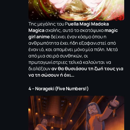
Της μεγάλης του P
uella Magi Madoka
Magica
σχολής, αυτό το σκατόψυχο
magic
girl anime
δείχνει έναν κόσμο όπου η
ανθρωπότητα έχει ήδη εξαφανιστεί από
έναν ιό, και απομένει μόνο μία πόλη. Μετά
από μια σειρά συνθηκών, οι
πρωταγωνίστριες τελικά καλούνται να
διαλέξουν
αν θα θυσιάσου τη ζωή τους για
να τη σώσουν ή όχι…
4 – Norageki (Five Numbers!)