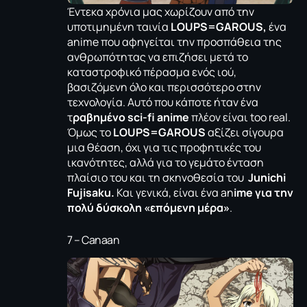
Έντεκα χρόνια μας χωρίζουν από την
υποτιμημένη ταινία
LOUPS=GAROUS,
ένα
anime που αφηγείται την προσπάθεια της
ανθρωπότητας να επιζήσει μετά το
καταστροφικό πέρασμα ενός ιού,
βασιζόμενη όλο και περισσότερο στην
τεχνολογία. Αυτό που κάποτε ήταν ένα
τ
ραβημένο sci-fi anime
πλέον είναι too real.
Όμως το
LOUPS=GAROUS
αξίζει σίγουρα
μια θέαση, όχι για τις προφητικές του
ικανότητες, αλλά για το γεμάτο ένταση
πλαίσιο του και τη σκηνοθεσία του
Junichi
Fujisaku.
Και γενικά, είναι ένα an
ime για την
πολύ δύσκολη «επόμενη μέρα»
.
7 – Canaan