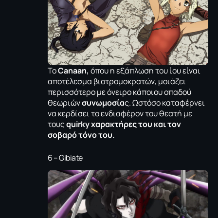
Το
Canaan,
όπου η εξάπλωση του ίου είναι
αποτέλεσμα βιοτρομοκρατών, μοιάζει
περισσότερο με όνειρο κάποιου οπαδού
θεωριών
συνωμοσία
ς. Ωστόσο καταφέρνει
να κερδίσει το ενδιαφέρον του θεατή με
τους
quirky χαρακτήρες του και τον
σοβαρό τόνο του.
6 – Gibiate