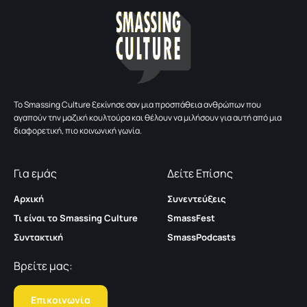
To Smassing Culture ξεκίνησε σαν μια προσπάθεια ανθρώπων που
αγαπούν την μαζική κουλτούρα και θέλουν να μιλήσουν για αυτή από μια
διαφορετική, πιο κοινωνική γωνία.
Για εμάς
Δείτε Επίσης
Αρχική
Συνεντεύξεις
Τι είναι το Smassing Culture
SmassFest
Συντακτική
SmassPodcasts
Βρείτε μας:
Επικοινωνία