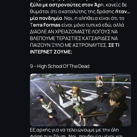
ξύλο με αστροναύτες στον Άρ
η, κανείς δε
θυμάται ότι ο καταλύτης της δράσης
ήταν…
μία πανδημία
. Ναι, η αλήθεια είναι ότι το
T
erra Formas
είναι μόνο τυπικά εδώ, αλλά
ΔΙΑΟΛΕ ΑΝ ΧΡΕΙΑΖΟΜΑΣΤΕ ΛΟΓΟΥΣ ΝΑ
ΒΛΕΠΟΥΜΕ ΤΕΡΑΣΤΙΕΣ ΚΑΤΣΑΡΙΔΕΣ ΝΑ
ΠΑΙΖΟΥΝ ΞΥΛΟ ΜΕ ΑΣΤΡΟΝΑΥΤΕΣ,
ΣΕ ΤΙ
ΙΝΤΕΡΝΕΤ ΖΟΥΜΕ;
9 – High School Of The Dead
Εξ αρχής για να τελειώνουμε με την όλη
φάση των ζόμπι. Ναι, πανδημία μέχρι και