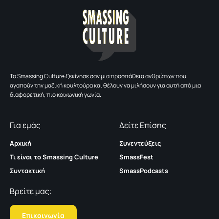
To Smassing Culture ξεκίνησε σαν μια προσπάθεια ανθρώπων που
αγαπούν την μαζική κουλτούρα και θέλουν να μιλήσουν για αυτή από μια
διαφορετική, πιο κοινωνική γωνία.
Για εμάς
Δείτε Επίσης
Αρχική
Συνεντεύξεις
Τι είναι το Smassing Culture
SmassFest
Συντακτική
SmassPodcasts
Βρείτε μας:
Επικοινωνία