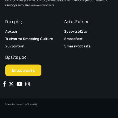
αγαπούν την μαζική κουλτούρα και θέλουν να μιλήσουν για αυτή από μια
διαφορετική, πιο κοινωνική γωνία.
Για εμάς
Δείτε Επίσης
Αρχική
Συνεντεύξεις
Τι είναι το Smassing Culture
SmassFest
Συντακτική
SmassPodcasts
Βρείτε μας:
Επικοινωνία
Manufactured by
Sociality