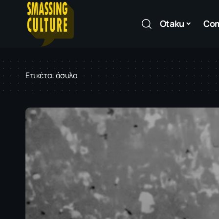
Otaku
Co
Ετικέτα:
άσυλο