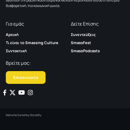
αγαπούν την μαζική κουλτούρα και θέλουν να μιλήσουν για αυτή από μια
διαφορετική, πιο κοινωνική γωνία.
Για εμάς
Δείτε Επίσης
Αρχική
Συνεντεύξεις
Τι είναι το Smassing Culture
SmassFest
Συντακτική
SmassPodcasts
Βρείτε μας:
Επικοινωνία
Manufactured by
Sociality