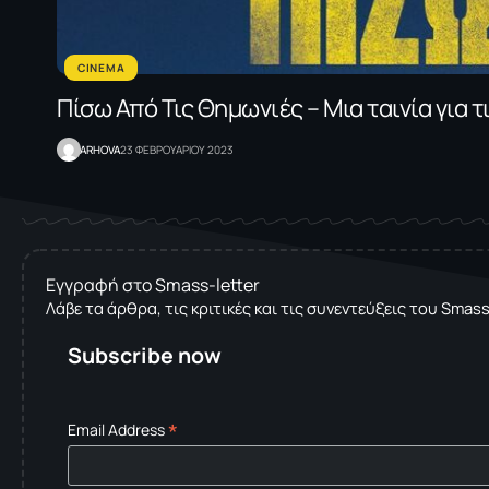
CINEMA
Πίσω Από Τις Θημωνιές – Μια ταινία για 
ARHOVA
23 ΦΕΒΡΟΥΑΡΙΟΥ 2023
Εγγραφή στο Smass-letter
Λάβε τα άρθρα, τις κριτικές και τις συνεντεύξεις του Smas
Subscribe now
*
Email Address