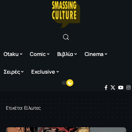
Otaku
Comic
Βιβλία
Cinema
Σειρές
Exclusive
Ετικέτα:
Είλωτες