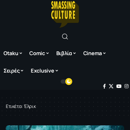
Otaku
Comic
Βιβλία
Cinema
Σειρές
Exclusive
Ετικέτα:
'Ελρικ