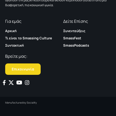
αγαπούν την μαζική κουλτούρα και θέλουν να μιλήσουν για αυτή από μια
διαφορετική, πιο κοινωνική γωνία.
Για εμάς
Δείτε Επίσης
Αρχική
Συνεντεύξεις
Τι είναι το Smassing Culture
SmassFest
Συντακτική
SmassPodcasts
Βρείτε μας:
Επικοινωνία
Manufactured by
Sociality