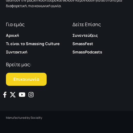
αγαπούν την μαζική κουλτούρα και θέλουν να μιλήσουν για αυτή από μια
διαφορετική, πιο κοινωνική γωνία.
Για εμάς
Δείτε Επίσης
Αρχική
Συνεντεύξεις
Τι είναι το Smassing Culture
SmassFest
Συντακτική
SmassPodcasts
Βρείτε μας:
Επικοινωνία
Manufactured by
Sociality