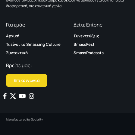
αγαπούν την μαζική κουλτούρα και θέλουν να μιλήσουν για αυτή από μια
διαφορετική, πιο κοινωνική γωνία.
Για εμάς
Δείτε Επίσης
Αρχική
Συνεντεύξεις
Τι είναι το Smassing Culture
SmassFest
Συντακτική
SmassPodcasts
Βρείτε μας:
Επικοινωνία
Manufactured by
Sociality