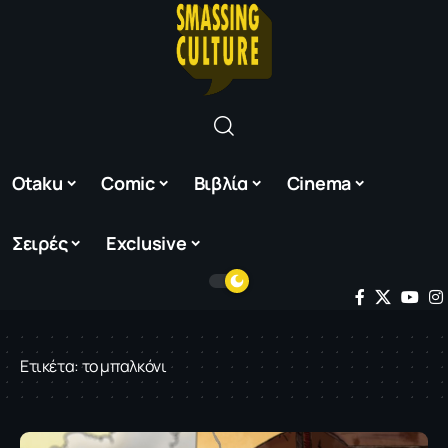
Otaku
Comic
Βιβλία
Cinema
Σειρές
Exclusive
Ετικέτα:
το μπαλκόνι