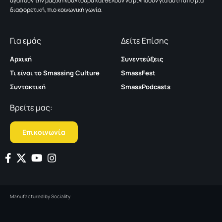
αγαπούν την μαζική κουλτούρα και θέλουν να μιλήσουν για αυτή από μια
διαφορετική, πιο κοινωνική γωνία.
Για εμάς
Δείτε Επίσης
Αρχική
Συνεντεύξεις
Τι είναι το Smassing Culture
SmassFest
Συντακτική
SmassPodcasts
Βρείτε μας:
Επικοινωνία
Manufactured by
Sociality