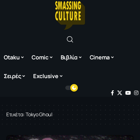
Otaku
Comic
Βιβλία
Cinema
Σειρές
Exclusive
Ετικέτα:
Τοkyo Ghoul