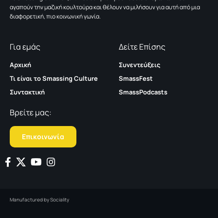
αγαπούν την μαζική κουλτούρα και θέλουν να μιλήσουν για αυτή από μια
διαφορετική, πιο κοινωνική γωνία.
Για εμάς
Δείτε Επίσης
Αρχική
Συνεντεύξεις
Τι είναι το Smassing Culture
SmassFest
Συντακτική
SmassPodcasts
Βρείτε μας:
Επικοινωνία
Manufactured by
Sociality