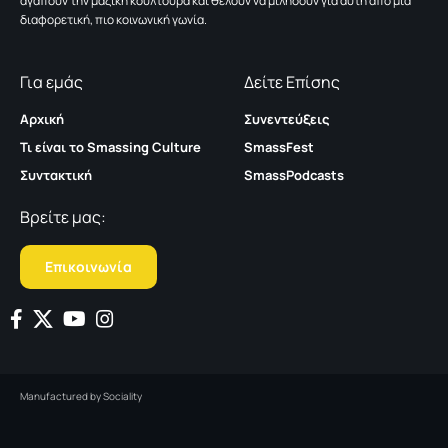
αγαπούν την μαζική κουλτούρα και θέλουν να μιλήσουν για αυτή από μια
διαφορετική, πιο κοινωνική γωνία.
Για εμάς
Δείτε Επίσης
Αρχική
Συνεντεύξεις
Τι είναι το Smassing Culture
SmassFest
Συντακτική
SmassPodcasts
Βρείτε μας:
Επικοινωνία
Manufactured by
Sociality