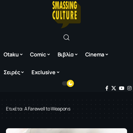
Otaku
Comic
Βιβλία
Cinema
Σειρές
Exclusive
Ετικέτα:
A Farewell to Weapons