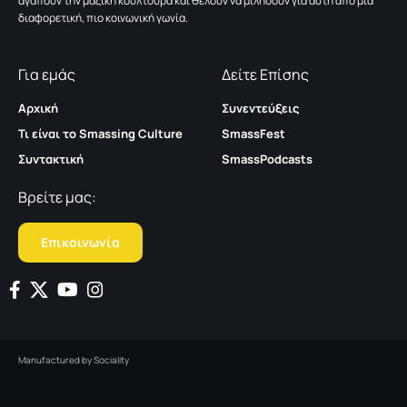
αγαπούν την μαζική κουλτούρα και θέλουν να μιλήσουν για αυτή από μια
διαφορετική, πιο κοινωνική γωνία.
Για εμάς
Δείτε Επίσης
Αρχική
Συνεντεύξεις
Τι είναι το Smassing Culture
SmassFest
Συντακτική
SmassPodcasts
Βρείτε μας:
Επικοινωνία
Manufactured by
Sociality