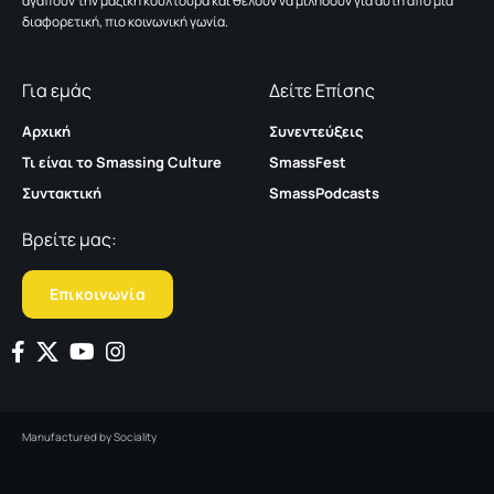
αγαπούν την μαζική κουλτούρα και θέλουν να μιλήσουν για αυτή από μια
διαφορετική, πιο κοινωνική γωνία.
Για εμάς
Δείτε Επίσης
Αρχική
Συνεντεύξεις
Τι είναι το Smassing Culture
SmassFest
Συντακτική
SmassPodcasts
Βρείτε μας:
Επικοινωνία
Manufactured by
Sociality