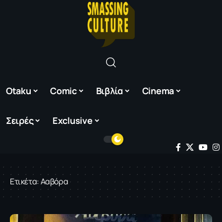
Otaku
Comic
Βιβλία
Cinema
Σειρές
Exclusive
Ετικέτα:
Ααβόρα