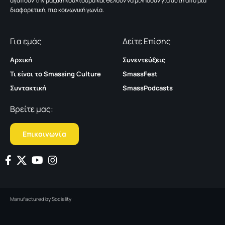
αγαπούν την μαζική κουλτούρα και θέλουν να μιλήσουν για αυτή από μια
διαφορετική, πιο κοινωνική γωνία.
Για εμάς
Δείτε Επίσης
Αρχική
Συνεντεύξεις
Τι είναι το Smassing Culture
SmassFest
Συντακτική
SmassPodcasts
Βρείτε μας:
Επικοινωνία
Manufactured by
Sociality