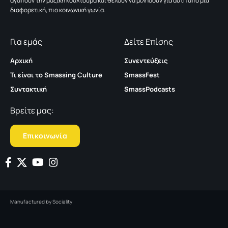
αγαπούν την μαζική κουλτούρα και θέλουν να μιλήσουν για αυτή από μια
διαφορετική, πιο κοινωνική γωνία.
Για εμάς
Δείτε Επίσης
Αρχική
Συνεντεύξεις
Τι είναι το Smassing Culture
SmassFest
Συντακτική
SmassPodcasts
Βρείτε μας:
Επικοινωνία
Manufactured by
Sociality