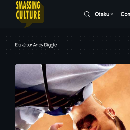
Otaku
Co
Ετικέτα:
Andy Diggle