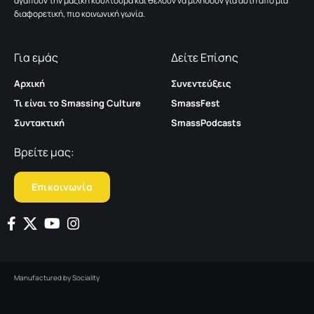
αγαπούν την μαζική κουλτούρα και θέλουν να μιλήσουν για αυτή από μια
διαφορετική, πιο κοινωνική γωνία.
Για εμάς
Δείτε Επίσης
Αρχική
Συνεντεύξεις
Τι είναι το Smassing Culture
SmassFest
Συντακτική
SmassPodcasts
Βρείτε μας:
Επικοινωνία
Manufactured by
Sociality