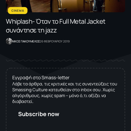
CINEMA
Whiplash- Όταν το Full Metal Jacket
συνάντησε τη jazz
NΙΚΟΣ ΓΙΑΚΟΥΜΕΛΟΣ
26 ΦΕΒΡΟΥΑΡΙΟΥ 2019
Εγγραφή στο Smass-letter
Λάβε τα άρθρα, τις κριτικές και τις συνεντεύξεις του
Smassing Culture κατευθείαν στο inbox σου. Χωρίς
αλγόριθμους, χωρίς spam – μόνο ό,τι αξίζει να
διαβαστεί.
Subscribe now