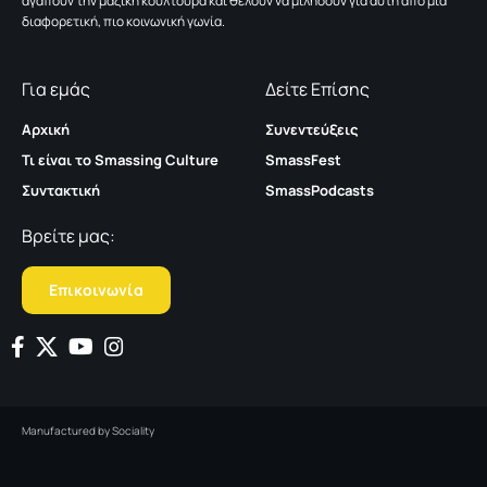
αγαπούν την μαζική κουλτούρα και θέλουν να μιλήσουν για αυτή από μια
διαφορετική, πιο κοινωνική γωνία.
Για εμάς
Δείτε Επίσης
Αρχική
Συνεντεύξεις
Τι είναι το Smassing Culture
SmassFest
Συντακτική
SmassPodcasts
Βρείτε μας:
Επικοινωνία
Manufactured by
Sociality