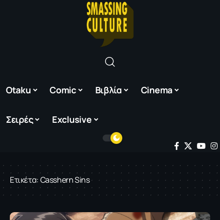
Otaku
Comic
Βιβλία
Cinema
Σειρές
Exclusive
Ετικέτα:
Casshern Sins