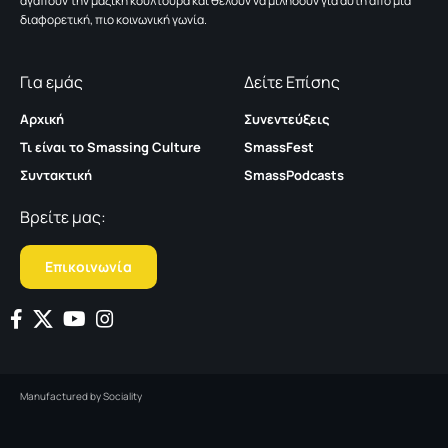
αγαπούν την μαζική κουλτούρα και θέλουν να μιλήσουν για αυτή από μια
διαφορετική, πιο κοινωνική γωνία.
Για εμάς
Δείτε Επίσης
Αρχική
Συνεντεύξεις
Τι είναι το Smassing Culture
SmassFest
Συντακτική
SmassPodcasts
Βρείτε μας:
Επικοινωνία
Manufactured by
Sociality