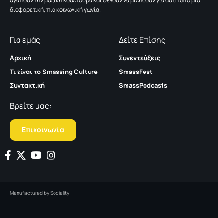
αγαπούν την μαζική κουλτούρα και θέλουν να μιλήσουν για αυτή από μια
διαφορετική, πιο κοινωνική γωνία.
Για εμάς
Δείτε Επίσης
Αρχική
Συνεντεύξεις
Τι είναι το Smassing Culture
SmassFest
Συντακτική
SmassPodcasts
Βρείτε μας:
Επικοινωνία
Manufactured by
Sociality