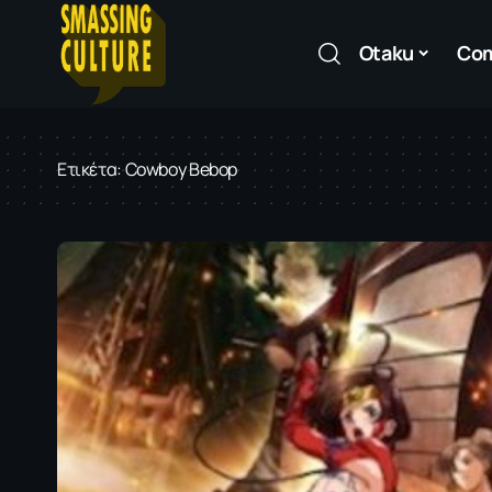
Otaku
Co
Ετικέτα:
Cowboy Bebop