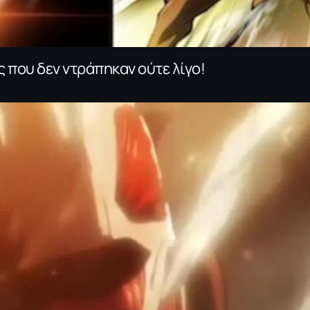
ς που δεν ντράπηκαν ούτε λίγο!