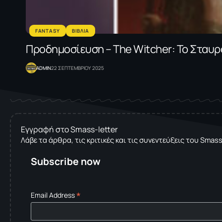
FANTASY
ΒΙΒΛΙΑ
Προδημοσίευση – The Witcher: Το Σταυ
ADMIN
22 ΣΕΠΤΕΜΒΡΙΟΥ 2025
Εγγραφή στο Smass-letter
Λάβε τα άρθρα, τις κριτικές και τις συνεντεύξεις του Smas
Subscribe now
*
Email Address