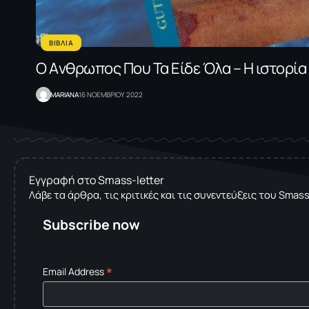
ΒΙΒΛΙΑ
Ο Aνθρωπος Που Τα Είδε Όλα – Η ιστορί
MARIANA
16 ΝΟΕΜΒΡΙΟΥ 2022
Εγγραφή στο Smass-letter
Λάβε τα άρθρα, τις κριτικές και τις συνεντεύξεις του Smas
Subscribe now
*
Email Address