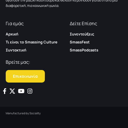
αγαπούν την μαζική κουλτούρα και θέλουν να μιλήσουν για αυτή από μια
διαφορετική, πιο κοινωνική γωνία.
Για εμάς
Δείτε Επίσης
Αρχική
Συνεντεύξεις
Τι είναι το Smassing Culture
SmassFest
Συντακτική
SmassPodcasts
Βρείτε μας:
Επικοινωνία
Manufactured by
Sociality