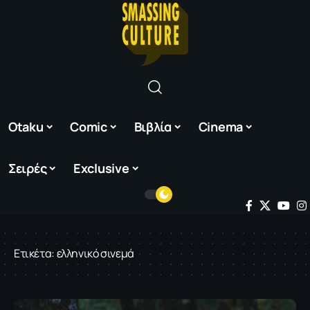
Otaku
Comic
Βιβλία
Cinema
Σειρές
Exclusive
Ετικέτα:
ελληνικό σινεμά