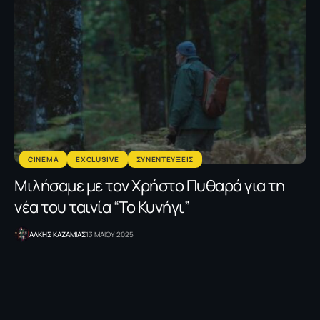
CINEMA
EXCLUSIVE
ΣΥΝΕΝΤΕΥΞΕΙΣ
Μιλήσαμε με τον Χρήστο Πυθαρά για τη
νέα του ταινία “Το Κυνήγι”
ΑΛΚΗΣ ΚΑΖΑΜΙΑΣ
13 ΜΑΪΟΥ 2025