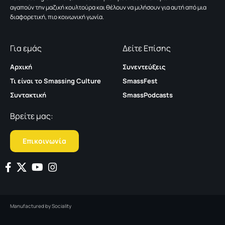
αγαπούν την μαζική κουλτούρα και θέλουν να μιλήσουν για αυτή από μια
διαφορετική, πιο κοινωνική γωνία.
Για εμάς
Δείτε Επίσης
Αρχική
Συνεντεύξεις
Τι είναι το Smassing Culture
SmassFest
Συντακτική
SmassPodcasts
Βρείτε μας:
Επικοινωνία
Manufactured by
Sociality