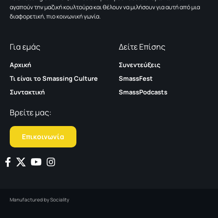
αγαπούν την μαζική κουλτούρα και θέλουν να μιλήσουν για αυτή από μια
διαφορετική, πιο κοινωνική γωνία.
Για εμάς
Δείτε Επίσης
Αρχική
Συνεντεύξεις
Τι είναι το Smassing Culture
SmassFest
Συντακτική
SmassPodcasts
Βρείτε μας:
Επικοινωνία
Manufactured by
Sociality