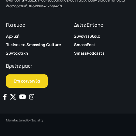
αγαπούν την μαζική κουλτούρα και θέλουν να μιλήσουν για αυτή από μια
διαφορετική, πιο κοινωνική γωνία.
Για εμάς
Δείτε Επίσης
Αρχική
Συνεντεύξεις
Τι είναι το Smassing Culture
SmassFest
Συντακτική
SmassPodcasts
Βρείτε μας:
Επικοινωνία
Manufactured by
Sociality