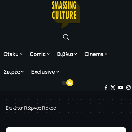
Otaku
Comic
Βιβλία
Cinema
Σειρές
Exclusive
Ετικέτα:
Γιώργος Γιάκος