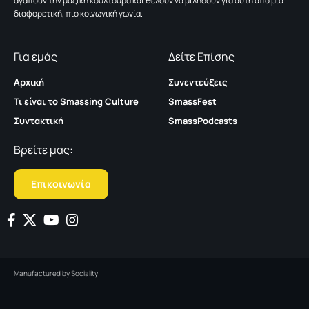
αγαπούν την μαζική κουλτούρα και θέλουν να μιλήσουν για αυτή από μια
διαφορετική, πιο κοινωνική γωνία.
Για εμάς
Δείτε Επίσης
Αρχική
Συνεντεύξεις
Τι είναι το Smassing Culture
SmassFest
Συντακτική
SmassPodcasts
Βρείτε μας:
Επικοινωνία
Manufactured by
Sociality