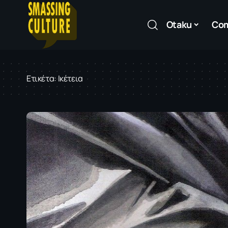
Otaku
Co
Ετικέτα:
Ικέτεια