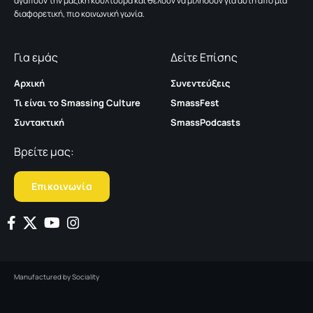
αγαπούν την μαζική κουλτούρα και θέλουν να μιλήσουν για αυτή από μια
διαφορετική, πιο κοινωνική γωνία.
Για εμάς
Δείτε Επίσης
Αρχική
Συνεντεύξεις
Τι είναι το Smassing Culture
SmassFest
Συντακτική
SmassPodcasts
Βρείτε μας:
Επικοινωνία
Manufactured by
Sociality