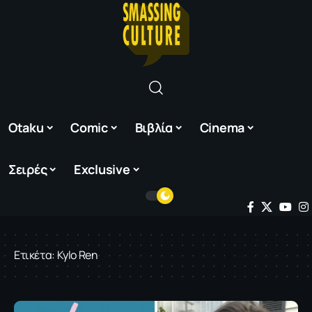
Otaku
Comic
Βιβλία
Cinema
Σειρές
Exclusive
Ετικέτα:
Kylo Ren