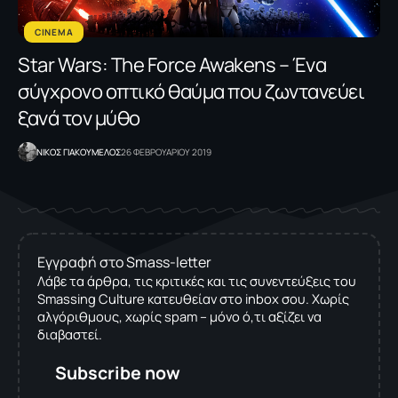
CINEMA
Star Wars: Τhe Force Awakens – Ένα
σύγχρονο οπτικό θαύμα που ζωντανεύει
ξανά τον μύθο
NΙΚΟΣ ΓΙΑΚΟΥΜΕΛΟΣ
26 ΦΕΒΡΟΥΑΡΙΟΥ 2019
Εγγραφή στο Smass-letter
Λάβε τα άρθρα, τις κριτικές και τις συνεντεύξεις του
Smassing Culture κατευθείαν στο inbox σου. Χωρίς
αλγόριθμους, χωρίς spam – μόνο ό,τι αξίζει να
διαβαστεί.
Subscribe now