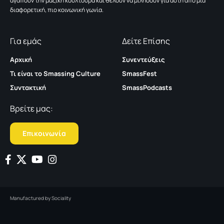
αγαπούν την μαζική κουλτούρα και θέλουν να μιλήσουν για αυτή από μια
διαφορετική, πιο κοινωνική γωνία.
Για εμάς
Δείτε Επίσης
Αρχική
Συνεντεύξεις
Τι είναι το Smassing Culture
SmassFest
Συντακτική
SmassPodcasts
Βρείτε μας:
Επικοινωνία
Manufactured by
Sociality