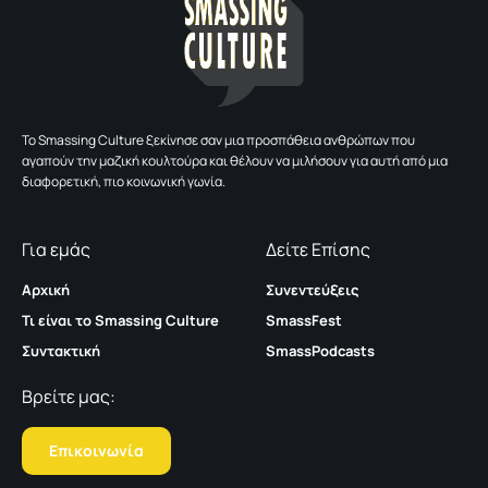
To Smassing Culture ξεκίνησε σαν μια προσπάθεια ανθρώπων που
αγαπούν την μαζική κουλτούρα και θέλουν να μιλήσουν για αυτή από μια
διαφορετική, πιο κοινωνική γωνία.
Για εμάς
Δείτε Επίσης
Αρχική
Συνεντεύξεις
Τι είναι το Smassing Culture
SmassFest
Συντακτική
SmassPodcasts
Βρείτε μας:
Επικοινωνία