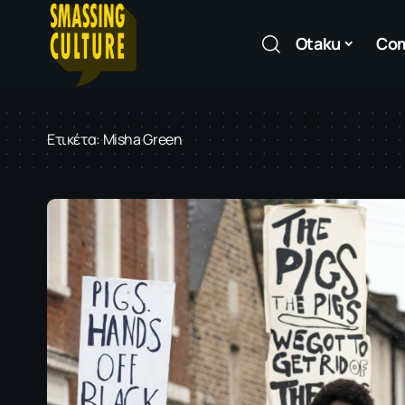
Otaku
Co
Ετικέτα:
Misha Green