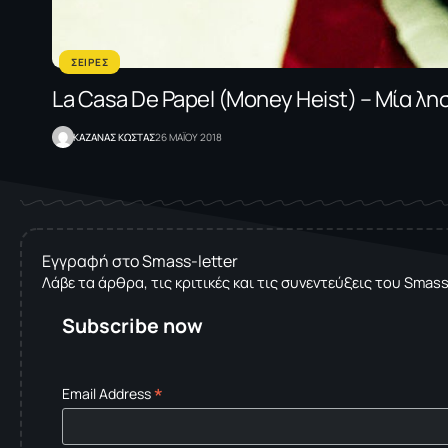
ΣΕΙΡΕΣ
La Casa De Papel (Μοney Ηeist) – Μία λησ
ΚΑΖΑΝΑΣ KΩΣΤΑΣ
26 ΜΑΪΟΥ 2018
Εγγραφή στο Smass-letter
Λάβε τα άρθρα, τις κριτικές και τις συνεντεύξεις του Smas
Subscribe now
*
Email Address