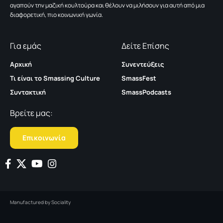
αγαπούν την μαζική κουλτούρα και θέλουν να μιλήσουν για αυτή από μια
διαφορετική, πιο κοινωνική γωνία.
Για εμάς
Δείτε Επίσης
Αρχική
Συνεντεύξεις
Τι είναι το Smassing Culture
SmassFest
Συντακτική
SmassPodcasts
Βρείτε μας:
Επικοινωνία
Manufactured by
Sociality