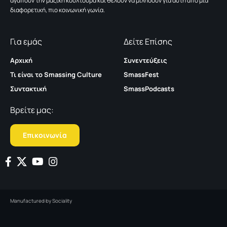
αγαπούν την μαζική κουλτούρα και θέλουν να μιλήσουν για αυτή από μια
διαφορετική, πιο κοινωνική γωνία.
Για εμάς
Δείτε Επίσης
Αρχική
Συνεντεύξεις
Τι είναι το Smassing Culture
SmassFest
Συντακτική
SmassPodcasts
Βρείτε μας:
Επικοινωνία
Manufactured by
Sociality