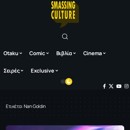
Otaku
Comic
Βιβλία
Cinema
Σειρές
Exclusive
Ετικέτα:
Nan Goldin