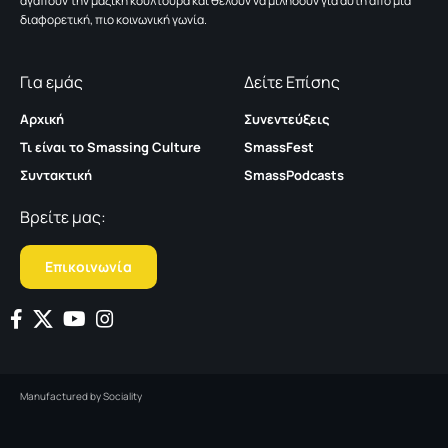
αγαπούν την μαζική κουλτούρα και θέλουν να μιλήσουν για αυτή από μια
διαφορετική, πιο κοινωνική γωνία.
Για εμάς
Δείτε Επίσης
Αρχική
Συνεντεύξεις
Τι είναι το Smassing Culture
SmassFest
Συντακτική
SmassPodcasts
Βρείτε μας:
Επικοινωνία
Manufactured by
Sociality