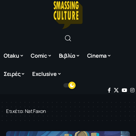
Otaku
Comic
Βιβλία
Cinema
Σειρές
Exclusive
Ετικέτα:
Nat Faxon