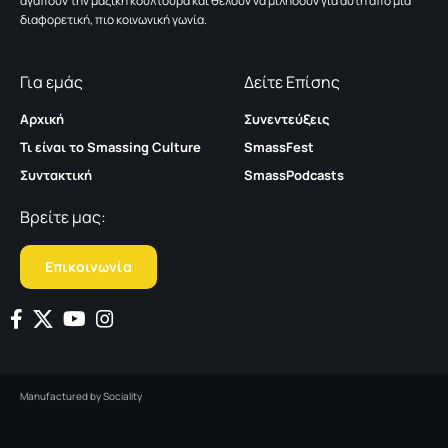
αγαπούν την μαζική κουλτούρα και θέλουν να μιλήσουν για αυτή από μια
διαφορετική, πιο κοινωνική γωνία.
Για εμάς
Δείτε Επίσης
Αρχική
Συνεντεύξεις
Τι είναι το Smassing Culture
SmassFest
Συντακτική
SmassPodcasts
Βρείτε μας:
Επικοινωνία
Manufactured by
Sociality