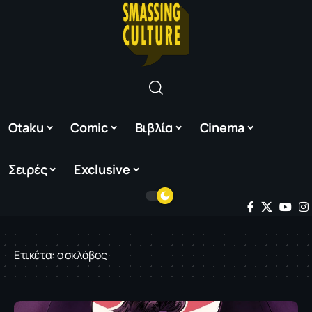
Otaku
Comic
Βιβλία
Cinema
Σειρές
Exclusive
Ετικέτα:
ο σκλάβος