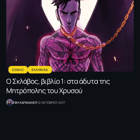
COMIC
ΕΛΛΗΝΙΚΑ
Ο Σκλάβος, βιβλίο 1: στα άδυτα της
Μητρόπολης του Χρυσού
ΕΦΗ KΑΡΑΧΑΛΙΟΥ
12 ΟΚΤΩΒΡΙΟΥ 2017