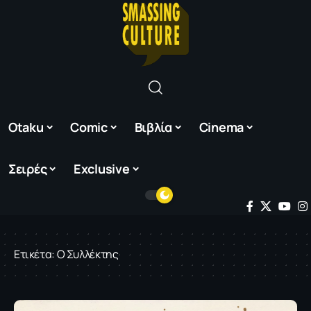
Otaku
Comic
Βιβλία
Cinema
Σειρές
Exclusive
Ετικέτα:
Ο Συλλέκτης