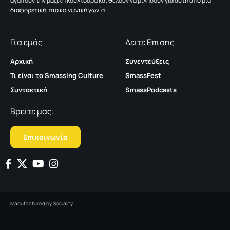
αγαπούν την μαζική κουλτούρα και θέλουν να μιλήσουν για αυτή από μια
διαφορετική, πιο κοινωνική γωνία.
Για εμάς
Δείτε Επίσης
Αρχική
Συνεντεύξεις
Τι είναι το Smassing Culture
SmassFest
Συντακτική
SmassPodcasts
Βρείτε μας:
Επικοινωνία
Manufactured by
Sociality