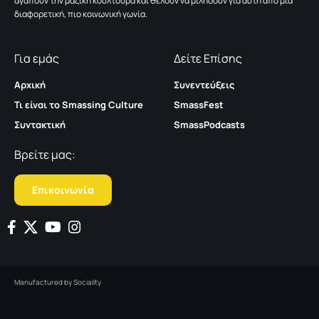
αγαπούν την μαζική κουλτούρα και θέλουν να μιλήσουν για αυτή από μια
διαφορετική, πιο κοινωνική γωνία.
Για εμάς
Δείτε Επίσης
Αρχική
Συνεντεύξεις
Τι είναι το Smassing Culture
SmassFest
Συντακτική
SmassPodcasts
Βρείτε μας:
Επικοινωνία
Manufactured by
Sociality