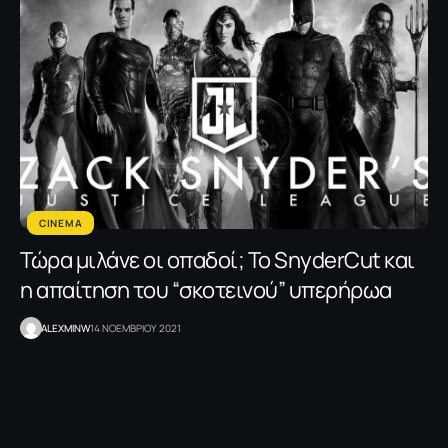
CINEMA
Τώρα μιλάνε οι οπαδοί; Το SnyderCut και
η απαίτηση του “σκοτεινού” υπερήρωα
ALEXMINW
14 ΝΟΕΜΒΡΙΟΥ 2021