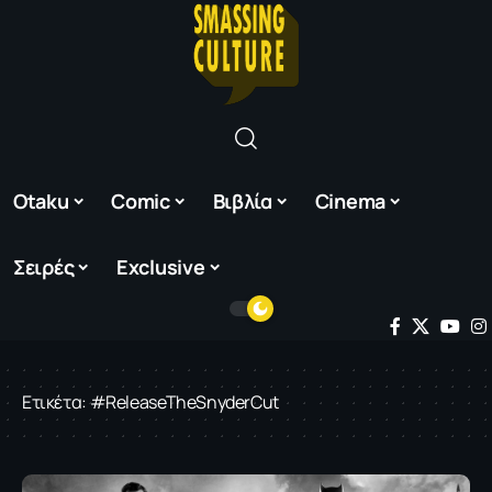
Otaku
Comic
Βιβλία
Cinema
Σειρές
Exclusive
Ετικέτα:
#ReleaseTheSnyderCut