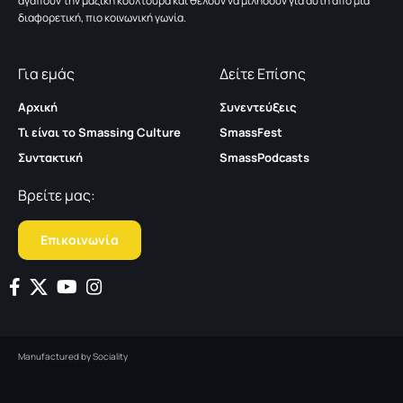
αγαπούν την μαζική κουλτούρα και θέλουν να μιλήσουν για αυτή από μια
διαφορετική, πιο κοινωνική γωνία.
Για εμάς
Δείτε Επίσης
Αρχική
Συνεντεύξεις
Τι είναι το Smassing Culture
SmassFest
Συντακτική
SmassPodcasts
Βρείτε μας:
Επικοινωνία
Manufactured by
Sociality