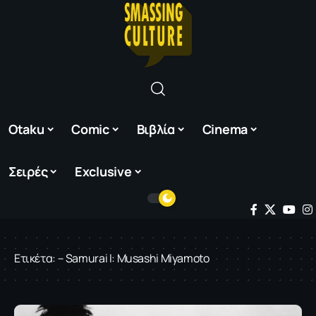
Otaku
Comic
Βιβλία
Cinema
Σειρές
Exclusive
Ετικέτα:
– Samurai I: Musashi Miyamoto