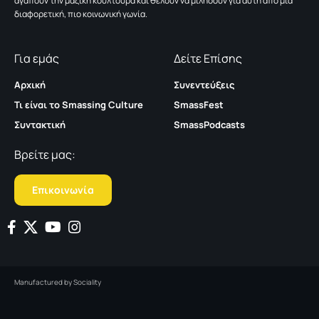
αγαπούν την μαζική κουλτούρα και θέλουν να μιλήσουν για αυτή από μια
διαφορετική, πιο κοινωνική γωνία.
Για εμάς
Δείτε Επίσης
Αρχική
Συνεντεύξεις
Τι είναι το Smassing Culture
SmassFest
Συντακτική
SmassPodcasts
Βρείτε μας:
Επικοινωνία
Manufactured by
Sociality